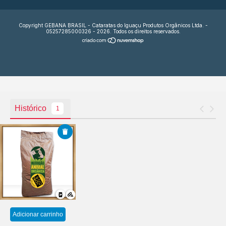
Copyright GEBANA BRASIL - Cataratas do Iguaçu Produtos Orgânicos Ltda. -
05257285000326 - 2026. Todos os direitos reservados.