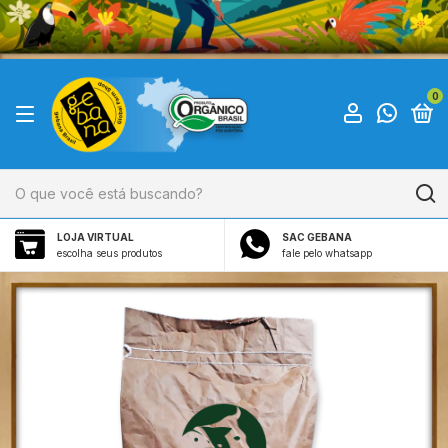
0
LOJA VIRTUAL
SAC GEBANA
escolha seus produtos
fale pelo whatsapp