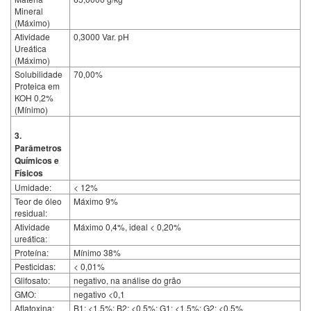
Mineral
(Máximo)
Atividade
0,3000 Var. pH
Ureática
(Máximo)
Solubilidade
70,00%
Proteica em
KOH 0,2%
(Mínimo)
3.
Parâmetros
Químicos e
Físicos
Umidade:
< 12%
Teor de óleo
Máximo 9%
residual:
Atividade
Máximo 0,4%, ideal < 0,20%
ureática:
Proteína:
Mínimo 38%
Pesticidas:
< 0,01%
Glifosato:
negativo, na análise do grão
GMO:
negativo <0,1
Aflatoxina:
B1: <1,5%; B2: <0,5%; G1: <1,5%; G2: <0,5%