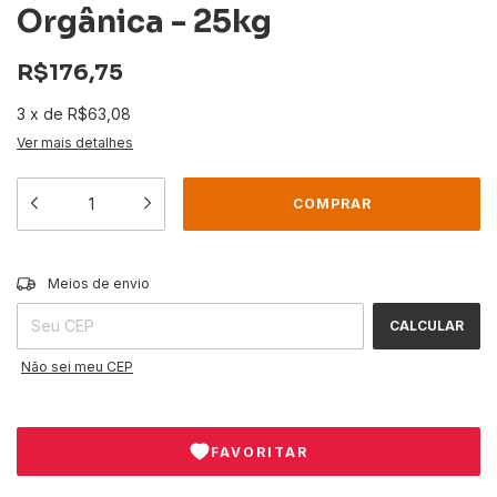
Orgânica - 25kg
R$176,75
3
x
de
R$63,08
Ver mais detalhes
ALTERAR CEP
Entregas para o CEP:
Meios de envio
CALCULAR
Não sei meu CEP
FAVORITAR