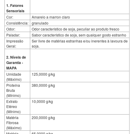
1. Fatores
Sensoriais
Cor:
Amarelo a marron claro
Consistência:
granulado
Odor:
Odor característico de soja, peculiar ao produto fresco
Paladar:
Sabor característico de soja, sem qualquer gosto estranho
Impressão
Ser livre de matérias estranhas e/ou inerentes à lavoura de
Geral:
soja.
2. Níveis de
Garantia -
MAPA
Umidade
125,0000 g/kg
(Máximo)
Proteína
380,0000 g/kg
Bruta
(Mínimo)
Extrato
10,0000 g/kg
Etéreo
(Mínimo)
Matéria
200,0000 g/kg
Fibrosa
(Máximo)
Matéria
65,0000 g/kg