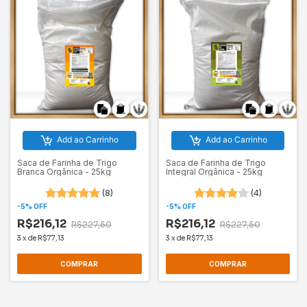
Add ao Carrinho
Add ao Carrinho
Saca de Farinha de Trigo
Saca de Farinha de Trigo
Branca Orgânica - 25kg
Integral Orgânica - 25kg
(8)
(4)
-
5
%
OFF
-
5
%
OFF
R$216,12
R$216,12
R$227,50
R$227,50
3
x
de
R$77,13
3
x
de
R$77,13